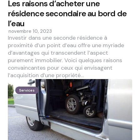
Les raisons d’acheter une
résidence secondaire au bord de
l’eau
novembre 10, 2023
Investir dans une seconde résidence à
proximité d’un point d’eau offre une myriade
d’avantages qui transcendent l’aspect
purement immobilier. Voici quelques raisons
convaincantes pour ceux qui envisagent
l’acquisition d’une propriété…
Services