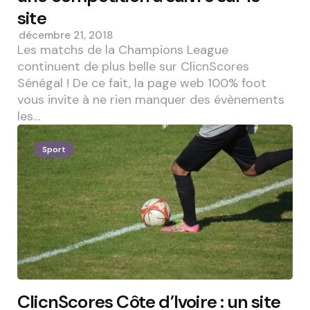
site
décembre 21, 2018
Les matchs de la Champions League
continuent de plus belle sur ClicnScores
Sénégal ! De ce fait, la page web 100% foot
vous invite à ne rien manquer des évènements
les…
Sport
ClicnScores Côte d’Ivoire : un site