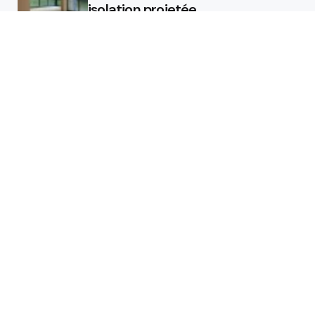
isolation projetée
Quel est le rôle d’un chauffagiste
?
Featured
Quel est le rôle d’un chauffagiste
?
Comment la micro station peut
révolutionner la gestion des eaux
usées dans les campings ?
Les étapes de pose pour votre
isolant projeté