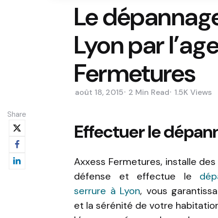
Le dépannage
Lyon par l’ag
Fermetures
août 18, 2015
2 Min
Read
1.5K
Views
Share
Effectuer le dépann
Axxess Fermetures, installe des
défense et effectue le
dépa
serrure à Lyon
, vous garantiss
et la sérénité de votre habitatio