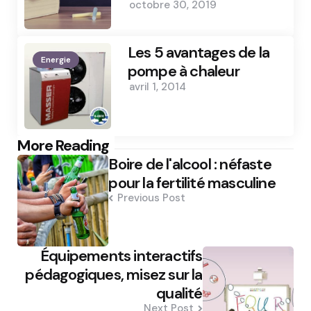
octobre 30, 2019
Les 5 avantages de la
Energie
pompe à chaleur
avril 1, 2014
Post
More Reading
Boire de l'alcool : néfaste
navigation
pour la fertilité masculine
Previous Post
Équipements interactifs
pédagogiques, misez sur la
qualité
Next Post