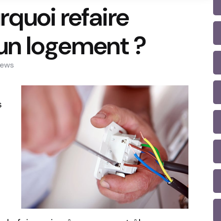
quoi refaire
d’un logement ?
iews
s