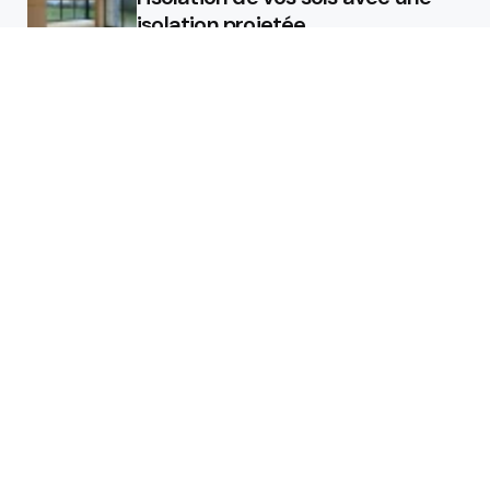
isolation projetée
Quel est le rôle d’un chauffagiste
?
Featured
Quel est le rôle d’un chauffagiste
?
Comment la micro station peut
révolutionner la gestion des eaux
usées dans les campings ?
Les étapes de pose pour votre
isolant projeté